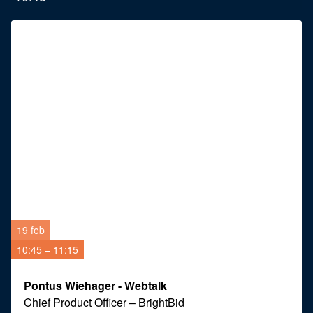
19 feb
10:45 – 11:15
Pontus Wiehager - Webtalk
Chief Product Officer
–
BrightBid