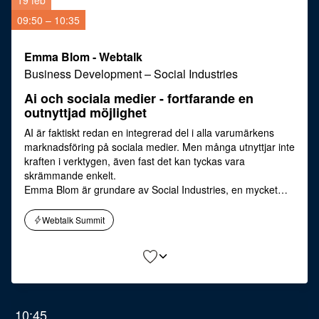
19 feb
09:50 – 10:35
Emma Blom - Webtalk
Business Development
–
Social Industries
Ai och sociala medier - fortfarande en
outnyttjad möjlighet
AI är faktiskt redan en integrerad del i alla varumärkens
marknadsföring på sociala medier. Men många utnyttjar inte
kraften i verktygen, även fast det kan tyckas vara
skrämmande enkelt.
Emma Blom är grundare av Social Industries, en mycket
tongivande byrå inom digital marknadsföring i Norden. Som
en av pionjärerna i branschen har Emma en unik erfarenhet
Webtalk Summit
av att hjälpa företag att navigera genom de ständigt
föränderliga digitala landskapen.
10:45