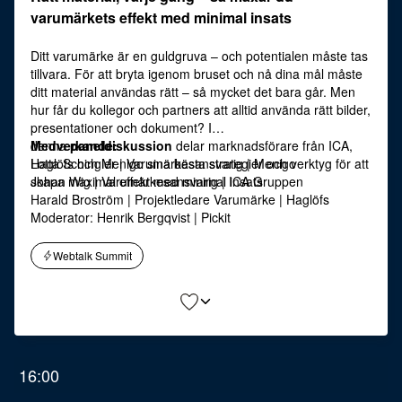
varumärkets effekt med minimal insats
Ditt varumärke är en guldgruva – och potentialen måste tas
tillvara. För att bryta igenom bruset och nå dina mål måste
ditt material användas rätt – så mycket det bara går. Men
hur får du kollegor och partners att alltid använda rätt bilder,
presentationer och dokument? I
denna
Medverkande:
paneldiskussion
delar marknadsförare från ICA,
Haglöfs och Menigo sina bästa strategier och verktyg för att
Lotta Schingler | Varumärkesansvarig | Menigo
skapa maximal effekt med minimal insats
Johan Wig | Varumärkesansvarig | ICA Gruppen
Harald Broström | Projektledare Varumärke | Haglöfs
Moderator: Henrik Bergqvist | Pickit
Webtalk Summit
16:00