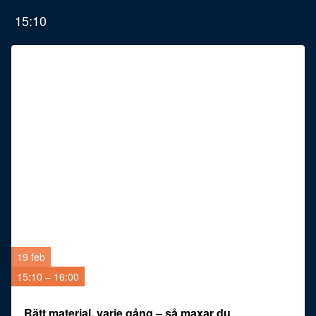
15:10
19 feb
15:10 – 16:00
Rätt material, varje gång – så maxar du