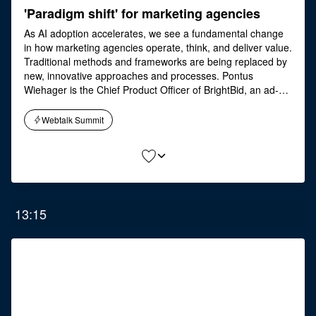
'Paradigm shift' for marketing agencies
As AI adoption accelerates, we see a fundamental change
in how marketing agencies operate, think, and deliver value.
Traditional methods and frameworks are being replaced by
new, innovative approaches and processes. Pontus
Wiehager is the Chief Product Officer of BrightBid, an ad-
tech company that has built their own AI tool to help
marketers be ahead of their game. Pontus will talk about
Webtalk Summit
how the old marketing agency model is shifting; big agency
teams are being decentralized while marketers are getting
more control and ability to self-manage campaigns with AI
guidance.
13:15