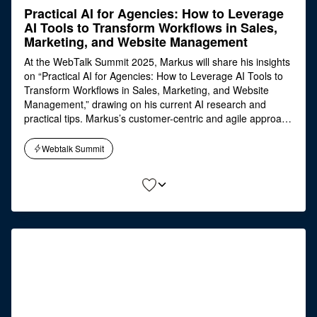
Practical AI for Agencies: How to Leverage
AI Tools to Transform Workflows in Sales,
Marketing, and Website Management
At the WebTalk Summit 2025, Markus will share his insights
on “Practical AI for Agencies: How to Leverage AI Tools to
Transform Workflows in Sales, Marketing, and Website
Management,” drawing on his current AI research and
practical tips. Markus’s customer-centric and agile approach
helps companies find cost-effective solutions and
successfully leverage digitalization in both marketing and
Webtalk Summit
sales. He typically operates as a marketing and e-business
expert, trainer, and project manager..