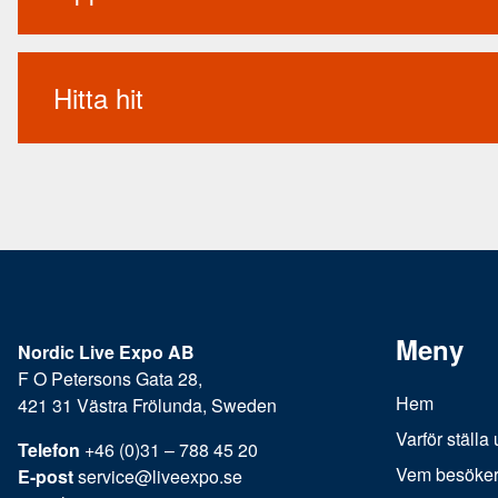
Hitta hit
Meny
Nordic Live Expo AB
F O Petersons Gata 28,
Hem
421 31 Västra Frölunda, Sweden
Varför ställa 
Telefon
+46 (0)31 – 788 45 20
Vem besöke
E-post
service@liveexpo.se