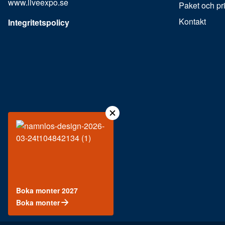
www.liveexpo.se
Paket och pr
Kontakt
Integritetspolicy
Boka monter 2027
Boka monter