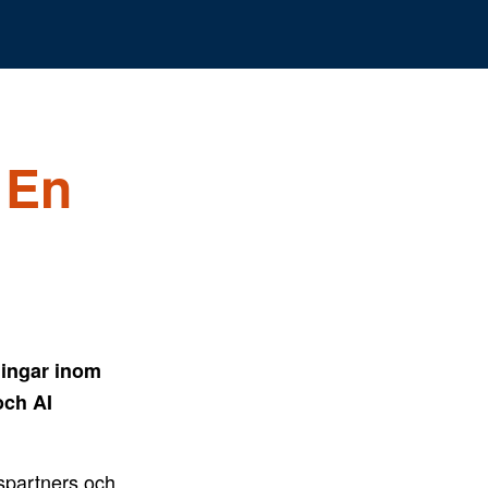
En
ningar inom
och AI
tspartners och