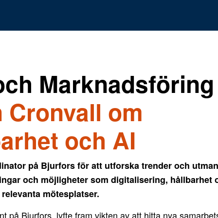
och Marknadsföring
n Cronvall om
barhet och AI
nator på Bjurfors för att utforska trender och utma
gar och möjligheter som digitalisering, hållbarhet 
 relevanta mötesplatser.
t på Bjurfors, lyfte fram vikten av att hitta nya samarbe