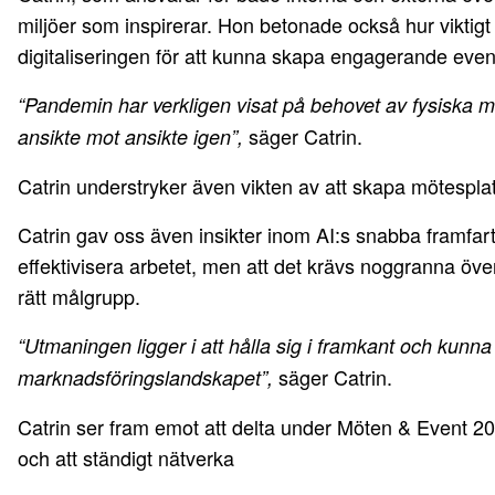
miljöer som inspirerar. Hon betonade också hur viktigt
digitaliseringen för att kunna skapa engagerande even
“Pandemin har verkligen visat på behovet av fysiska mö
säger Catrin.
ansikte mot ansikte igen”,
Catrin understryker även vikten av att skapa mötesplat
Catrin gav oss även insikter inom AI:s snabba framfart f
effektivisera arbetet, men att det krävs noggranna öv
rätt målgrupp.
“Utmaningen ligger i att hålla sig i framkant och kunna
säger Catrin.
marknadsföringslandskapet”,
Catrin ser fram emot att delta under Möten & Event 2025
och att ständigt nätverka