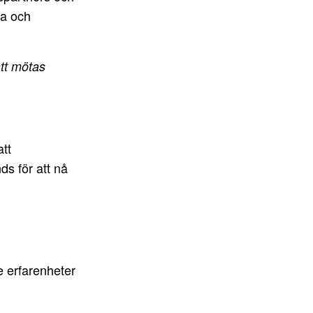
na och
att mötas
att
ds för att nå
e erfarenheter