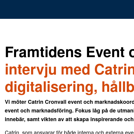
Framtidens Event 
intervju med Catri
digitalisering, håll
Vi möter Catrin Cronvall event och marknadskoordi
event och marknadsföring. Fokus låg på de utmanin
innebär, samt vikten av att skapa inspirerande och
Catrin, som ansvarar för både interna och externa even